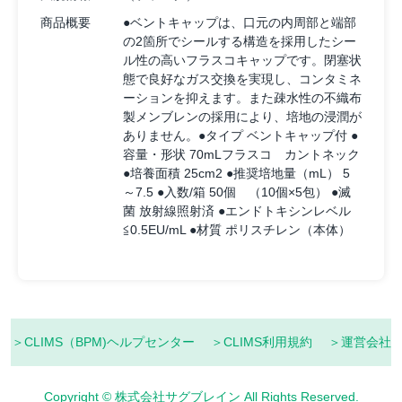
商品概要
●ベントキャップは、口元の内周部と端部
の2箇所でシールする構造を採用したシー
ル性の高いフラスコキャップです。閉塞状
態で良好なガス交換を実現し、コンタミネ
ーションを抑えます。また疎水性の不織布
製メンブレンの採用により、培地の浸潤が
ありません。●タイプ ベントキャップ付 ●
容量・形状 70mLフラスコ カントネック
●培養面積 25cm2 ●推奨培地量（mL） 5
～7.5 ●入数/箱 50個 （10個×5包） ●滅
菌 放射線照射済 ●エンドトキシンレベル
≦0.5EU/mL ●材質 ポリスチレン（本体）
＞CLIMS（BPM)ヘルプセンター
＞CLIMS利用規約
＞運営会社
Copyright © 株式会社サグブレイン All Rights Reserved.