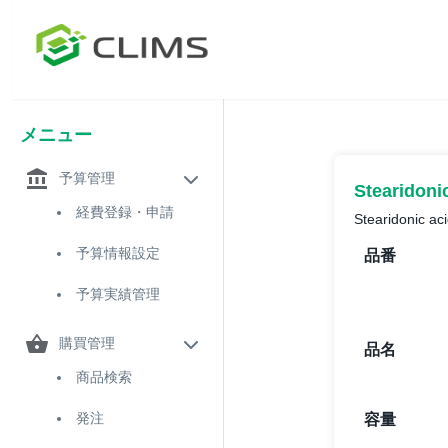
メニュー
予算管理
Stearidoni
経費登録・申請
Stearidonic ac
予算情報設定
品番
予算実績管理
購買管理
品名
商品検索
発注
容量