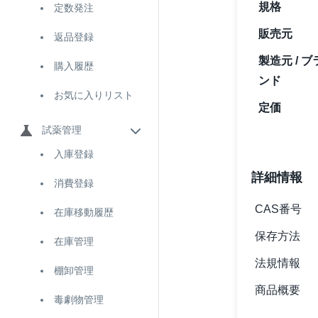
規格
定数発注
販売元
返品登録
製造元 / ブ
購入履歴
ンド
お気に入りリスト
定価
試薬管理
入庫登録
詳細情報
消費登録
CAS番号
在庫移動履歴
保存方法
在庫管理
法規情報
棚卸管理
商品概要
毒劇物管理