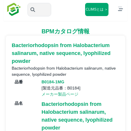
CLIMSとは ＞
BPMカタログ情報
Bacteriorhodopsin from Halobacterium
salinarum, native sequence, lyophilized
powder
Bacteriorhodopsin from Halobacterium salinarum, native
sequence, lyophilized powder
品番
B0184-1MG
[製造元品番：B0184]
メーカー製品ページ
品名
Bacteriorhodopsin from
Halobacterium salinarum,
native sequence, lyophilized
powder