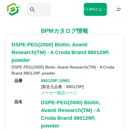
CLIMSとは ＞
BPMカタログ情報
DSPE-PEG(2000) Biotin, Avanti
Research(TM) - A Croda Brand 880129P,
powder
DSPE-PEG(2000) Biotin, Avanti Research(TM) - A Croda
Brand 880129P, powder
品番
880129P-10MG
[製造元品番：880129P]
メーカー製品ページ
品名
DSPE-PEG(2000) Biotin,
Avanti Research(TM) - A
Croda Brand 880129P,
powder