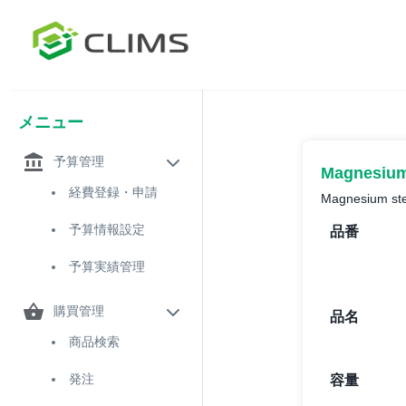
メニュー
予算管理
Magnesium 
経費登録・申請
Magnesium stea
予算情報設定
品番
予算実績管理
購買管理
品名
商品検索
発注
容量