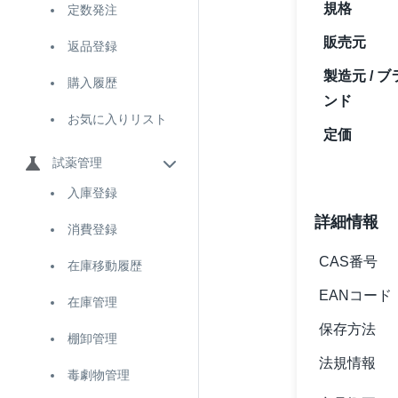
規格
定数発注
販売元
返品登録
製造元 / ブ
購入履歴
ンド
お気に入りリスト
定価
試薬管理
入庫登録
詳細情報
消費登録
CAS番号
在庫移動履歴
EANコード
在庫管理
保存方法
棚卸管理
法規情報
毒劇物管理