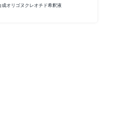
合成オリゴヌクレオチド希釈液