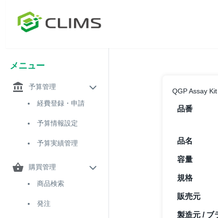
メニュー
予算管理
QGP Assay Kit
経費登録・申請
品番
予算情報設定
品名
予算実績管理
容量
購買管理
規格
商品検索
販売元
発注
製造元 / ブ