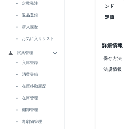
定数発注
ンド
返品登録
定価
購入履歴
お気に入りリスト
詳細情報
試薬管理
保存方法
入庫登録
法規情報
消費登録
在庫移動履歴
在庫管理
棚卸管理
毒劇物管理