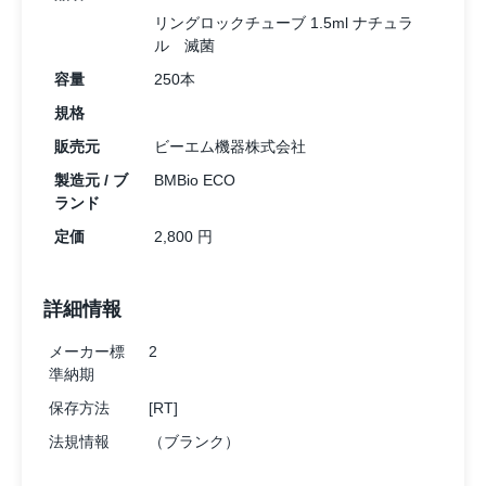
リングロックチューブ 1.5ml ナチュラ
ル 滅菌
容量
250本
規格
販売元
ビーエム機器株式会社
製造元 / ブ
BMBio ECO
ランド
定価
2,800 円
詳細情報
メーカー標
2
準納期
保存方法
[RT]
法規情報
（ブランク）