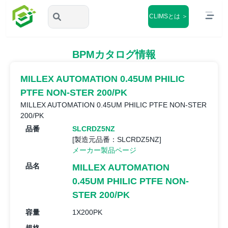
CLIMSとは ＞
BPMカタログ情報
MILLEX AUTOMATION 0.45UM PHILIC
PTFE NON-STER 200/PK
MILLEX AUTOMATION 0.45UM PHILIC PTFE NON-STER
200/PK
品番
SLCRDZ5NZ
[製造元品番：SLCRDZ5NZ]
メーカー製品ページ
品名
MILLEX AUTOMATION
0.45UM PHILIC PTFE NON-
STER 200/PK
容量
1X200PK