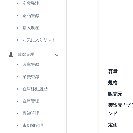
定数発注
返品登録
購入履歴
お気に入りリスト
試薬管理
入庫登録
容量
消費登録
規格
在庫移動履歴
販売元
在庫管理
製造元 / ブ
棚卸管理
ンド
定価
毒劇物管理