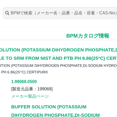
BPMカタログ情報
OLUTION (POTASSIUM DIHYDROGEN PHOSPHATE,
E TO SRM FROM NIST AND PTB PH 6.86(25°C) CE
UTION (POTASSIUM DIHYDROGEN PHOSPHATE,DI-SODIUM HYDR
 PH 6.86(25°C) CERTIPUR®
1.99068.0500
[製造元品番：199068]
メーカー製品ページ
BUFFER SOLUTION (POTASSIUM
DIHYDROGEN PHOSPHATE,DI-SODIUM